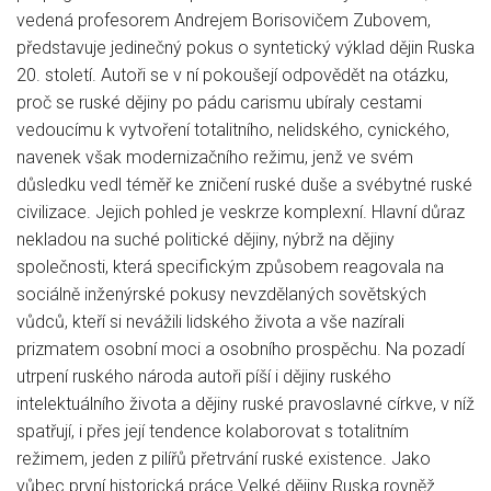
vedená profesorem Andrejem Borisovičem Zubovem,
představuje jedinečný pokus o syntetický výklad dějin Ruska
20. století. Autoři se v ní pokoušejí odpovědět na otázku,
proč se ruské dějiny po pádu carismu ubíraly cestami
vedoucímu k vytvoření totalitního, nelidského, cynického,
navenek však modernizačního režimu, jenž ve svém
důsledku vedl téměř ke zničení ruské duše a svébytné ruské
civilizace. Jejich pohled je veskrze komplexní. Hlavní důraz
nekladou na suché politické dějiny, nýbrž na dějiny
společnosti, která specifickým způsobem reagovala na
sociálně inženýrské pokusy nevzdělaných sovětských
vůdců, kteří si nevážili lidského života a vše nazírali
prizmatem osobní moci a osobního prospěchu. Na pozadí
utrpení ruského národa autoři píší i dějiny ruského
intelektuálního života a dějiny ruské pravoslavné církve, v níž
spatřují, i přes její tendence kolaborovat s totalitním
režimem, jeden z pilířů přetrvání ruské existence. Jako
vůbec první historická práce Velké dějiny Ruska rovněž