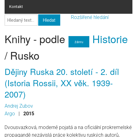
Kontakt
Rozšířené hledání
Online rating
Online rating - databáze knih
Knihy - podle
Historie
žánru
Seznam žánrů
/ Rusko
Knihy
Dějiny Ruska 20. století - 2. díl
HI-FI
(Istoria Rossii, XX věk. 1939-
Pro firmy
2007)
Andrej Zubov
Argo
|
2015
Dvousvazková, moderně pojatá a na oficiální prokremelské
propagandě nezávislá práce kolektivu ruských autorů,