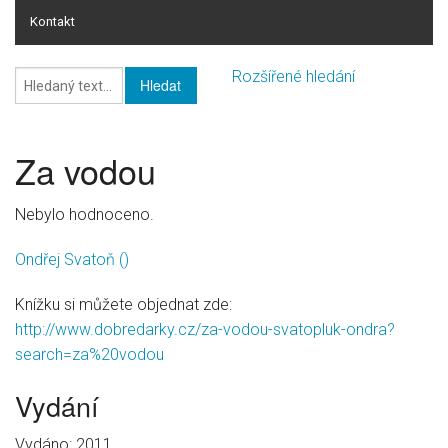
Kontakt
Online rating
Rozšířené hledání
Online rating - databáze knih
Seznam žánrů
Za vodou
Knihy
Nebylo hodnoceno.
HI-FI
Ondřej Svatoň
()
Pro firmy
Knížku si můžete objednat zde:
http://www.dobredarky.cz/za-vodou-svatopluk-ondra?
search=za%20vodou
Vydání
Vydáno: 2011