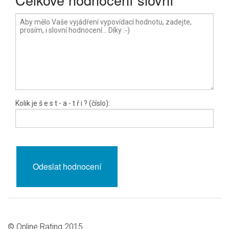
Kolik je
š e s t
- a -
t ř i
? (číslo):
© Online Rating 2015