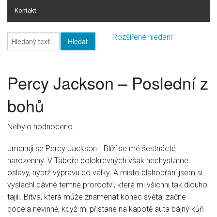
Kontakt
Online rating
Rozšířené hledání
Online rating - databáze knih
Seznam žánrů
Percy Jackson – Poslední z
Knihy
bohů
HI-FI
Nebylo hodnoceno.
Pro firmy
Jmenuji se Percy Jackson… Blíží se mé šestnácté
narozeniny. V Táboře polokrevných však nechystáme
oslavy, nýbrž výpravu do války. A místo blahopřání jsem si
vyslechl dávné temné proroctví, které mi všichni tak dlouho
tajili. Bitva, která může znamenat konec světa, začne
docela nevinně, když mi přistane na kapotě auta bájný kůň