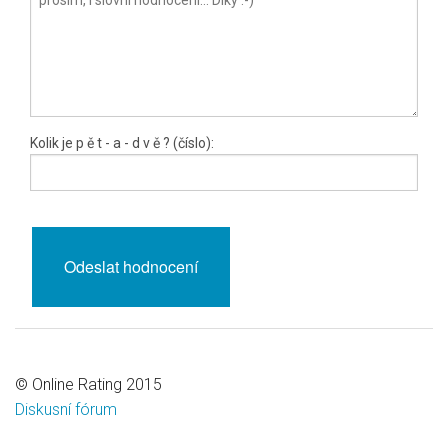
Kolik je
p ě t
- a -
d v ě
? (číslo):
© Online Rating 2015
Diskusní fórum