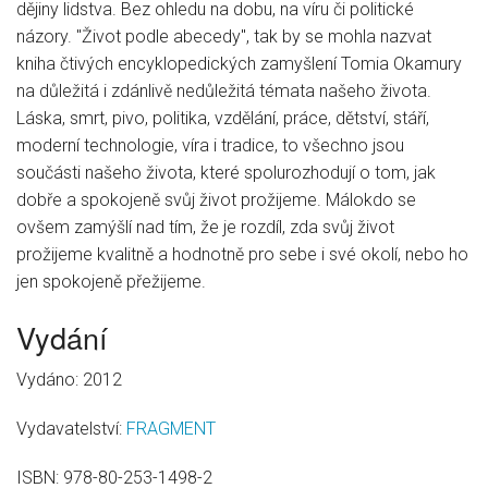
dějiny lidstva. Bez ohledu na dobu, na víru či politické
názory. "Život podle abecedy", tak by se mohla nazvat
kniha čtivých encyklopedických zamyšlení Tomia Okamury
na důležitá i zdánlivě nedůležitá témata našeho života.
Láska, smrt, pivo, politika, vzdělání, práce, dětství, stáří,
moderní technologie, víra i tradice, to všechno jsou
součásti našeho života, které spolurozhodují o tom, jak
dobře a spokojeně svůj život prožijeme. Málokdo se
ovšem zamýšlí nad tím, že je rozdíl, zda svůj život
prožijeme kvalitně a hodnotně pro sebe i své okolí, nebo ho
jen spokojeně přežijeme.
Vydání
Vydáno: 2012
Vydavatelství:
FRAGMENT
ISBN:
978-80-253-1498-2