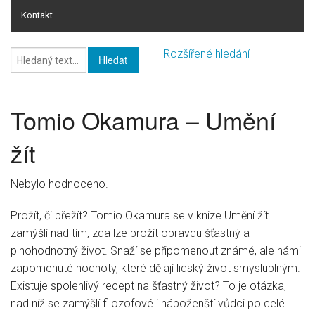
Kontakt
Online rating
Rozšířené hledání
Online rating - databáze knih
Seznam žánrů
Tomio Okamura – Umění
Knihy
žít
HI-FI
Nebylo hodnoceno.
Pro firmy
Prožít, či přežít? Tomio Okamura se v knize Umění žít
zamýšlí nad tím, zda lze prožít opravdu šťastný a
plnohodnotný život. Snaží se připomenout známé, ale námi
zapomenuté hodnoty, které dělají lidský život smysluplným.
Existuje spolehlivý recept na šťastný život? To je otázka,
nad níž se zamýšlí filozofové i náboženští vůdci po celé