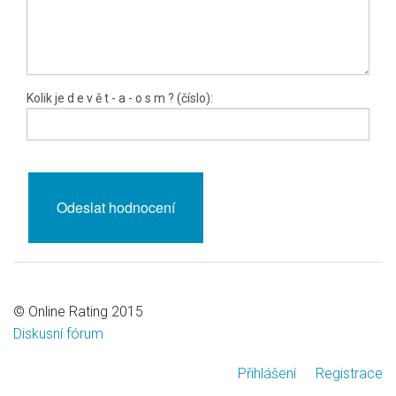
Kolik je
d e v ě t
- a -
o s m
? (číslo):
© Online Rating 2015
Diskusní fórum
Přihlášení
Registrace