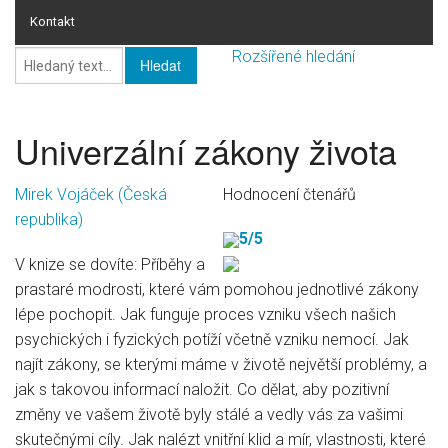
Kontakt
Rozšířené hledání
Online rating
Online rating - databáze knih
Univerzální zákony života
Seznam žánrů
Mirek Vojáček
(Česká
Hodnocení čtenářů
Knihy
republika)
5/5
HI-FI
V knize se dovíte: Příběhy a
Pro firmy
prastaré modrosti, které vám pomohou jednotlivé zákony
lépe pochopit. Jak funguje proces vzniku všech našich
psychických i fyzických potíží včetně vzniku nemocí. Jak
najít zákony, se kterými máme v životě největší problémy, a
jak s takovou informací naložit. Co dělat, aby pozitivní
změny ve vašem životě byly stálé a vedly vás za vašimi
skutečnými cíly. Jak nalézt vnitřní klid a mír, vlastnosti, které