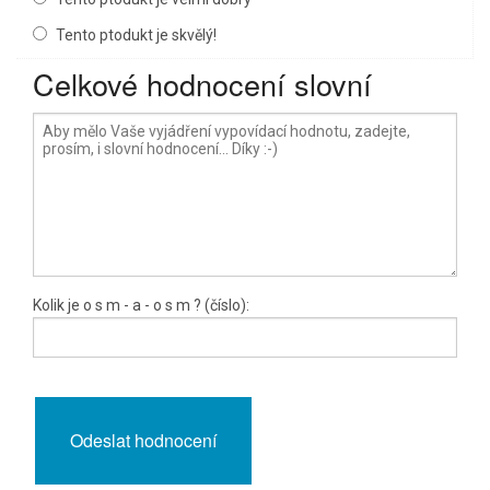
Tento ptodukt je skvělý!
Celkové hodnocení slovní
Kolik je
o s m
- a -
o s m
? (číslo):