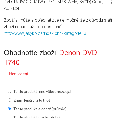
DVD+R/RW CD-R/RW (JPEG, MP3, WMA, SVCD) Odpojitelný
AC kabel
Zboží si můžete objednat zde (je možné, že z důvodu stáří
zboží nebude už toto dostupné):
http://www.jasyko.cz/index.php?kategorie=3
Ohodnoťte zboží
Denon DVD-
1740
Hodnocení
Tento produkt mne vůbec nezaujal
Znám lepší v této třídě
Tento ptodukt je dobrý (průměr)
Tento ptodukt je velmi dobrý