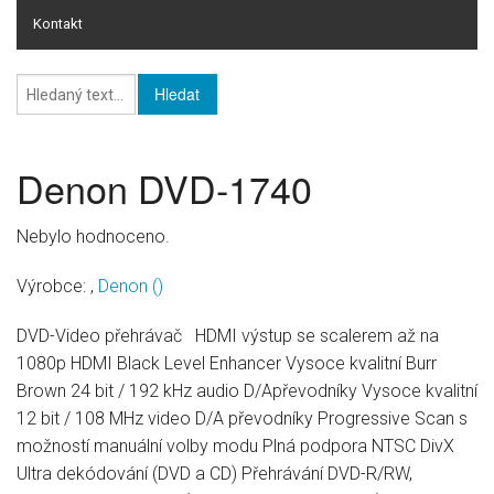
Kontakt
Online rating
Online rating - databáze HI-FI
Knihy
Denon DVD-1740
HI-FI
Nebylo hodnoceno.
Pro firmy
Výrobce:
,
Denon
()
DVD-Video přehrávač HDMI výstup se scalerem až na
1080p HDMI Black Level Enhancer Vysoce kvalitní Burr
Brown 24 bit / 192 kHz audio D/Apřevodníky Vysoce kvalitní
12 bit / 108 MHz video D/A převodníky Progressive Scan s
možností manuální volby modu Plná podpora NTSC DivX
Ultra dekódování (DVD a CD) Přehrávání DVD-R/RW,