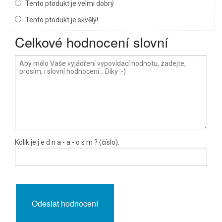
Tento ptodukt je velmi dobrý
Tento ptodukt je skvělý!
Celkové hodnocení slovní
Kolik je
j e d n a
- a -
o s m
? (číslo):