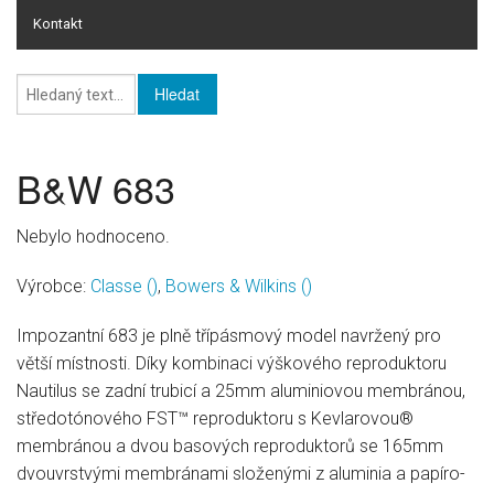
Kontakt
Online rating
Online rating - databáze HI-FI
Knihy
B&W 683
HI-FI
Nebylo hodnoceno.
Pro firmy
Výrobce:
Classe
()
,
Bowers & Wilkins
()
Impozantní 683 je plně třípásmový model navržený pro
větší místnosti. Díky kombinaci výškového reproduktoru
Nautilus se zadní trubicí a 25mm aluminiovou membránou,
středotónového FST™ reproduktoru s Kevlarovou®
membránou a dvou basových reproduktorů se 165mm
dvouvrstvými membránami složenými z aluminia a papíro-