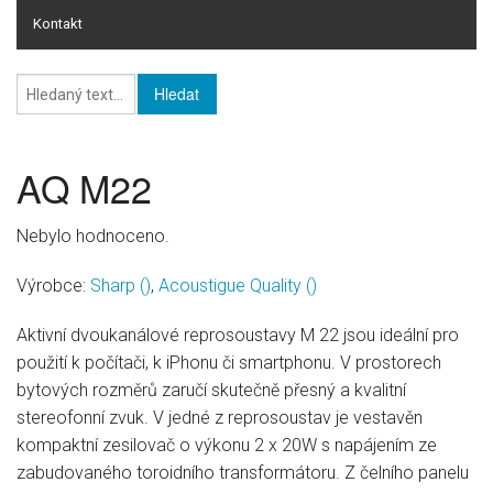
Kontakt
Online rating
Online rating - databáze HI-FI
Knihy
AQ M22
HI-FI
Nebylo hodnoceno.
Pro firmy
Výrobce:
Sharp
()
,
Acoustigue Quality
()
Aktivní dvoukanálové reprosoustavy M 22 jsou ideální pro
použití k počítači, k iPhonu či smartphonu. V prostorech
bytových rozměrů zaručí skutečně přesný a kvalitní
stereofonní zvuk. V jedné z reprosoustav je vestavěn
kompaktní zesilovač o výkonu 2 x 20W s napájením ze
zabudovaného toroidního transformátoru. Z čelního panelu