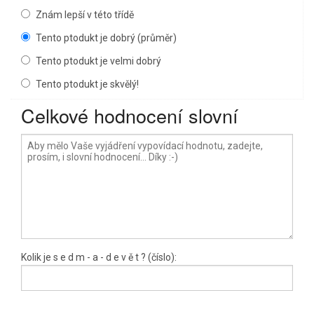
Znám lepší v této třídě
Tento ptodukt je dobrý (průměr)
Tento ptodukt je velmi dobrý
Tento ptodukt je skvělý!
Celkové hodnocení slovní
Kolik je
s e d m
- a -
d e v ě t
? (číslo):